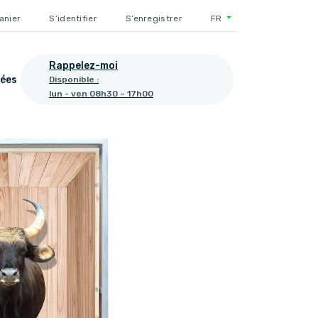
anier
S’identifier
S’enregistrer
FR
Rappelez-moi
ées
Disponible :
lun - ven 08h30 – 17h00