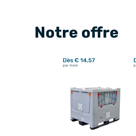
Notre offre
Dès € 14,57
par mois
p