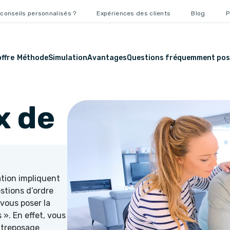
conseils personnalisés ?
Expériences des clients
Blog
P
ffre
Méthode
Simulation
Avantages
Questions fréquemment pos
x de
tion impliquent
stions d’ordre
 vous poser la
». En effet, vous
ntreposage