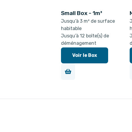
Small Box - 1m³
Jusqu’à 3 m² de surface
J
habitable
h
Jusqu’à 12 boîte(s) de
J
déménagement
Voir le Box