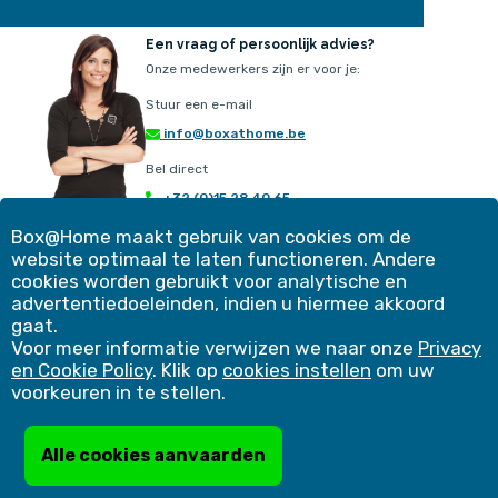
Een vraag of persoonlijk advies?
Onze medewerkers zijn er voor je:
Stuur een e-mail
info@boxathome.be
Bel direct
+32 (0)15 28 40 65
ma - vrij 08u30 - 17u00
Box@Home maakt gebruik van cookies om de
website optimaal te laten functioneren. Andere
Ons aanbod
Contact
cookies worden gebruikt voor analytische en
Werkwijze
Klantervaringen
advertentiedoeleinden, indien u hiermee akkoord
Simulatie
Blog
gaat.
Voordelen
Winkelmand
Voor meer informatie verwijzen we naar onze
Privacy
Veelgestelde vragen
Bedrijfsoplossingen
en Cookie Policy
. Klik op
cookies instellen
om uw
Copyright 2026 |
Cookies instellen
|
Privacy & Cookie Policy
|
voorkeuren in te stellen.
Algemene voorwaarden
|
Niet-toegelaten producten
|
Verzekeringsattest
Blijf op de hoogte