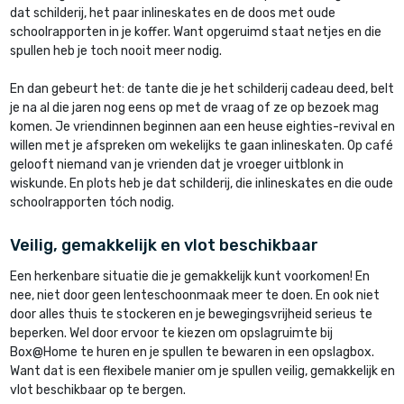
dat schilderij, het paar inlineskates en de doos met oude
schoolrapporten in je koffer. Want opgeruimd staat netjes en die
spullen heb je toch nooit meer nodig.
En dan gebeurt het: de tante die je het schilderij cadeau deed, belt
je na al die jaren nog eens op met de vraag of ze op bezoek mag
komen. Je vriendinnen beginnen aan een heuse eighties-revival en
willen met je afspreken om wekelijks te gaan inlineskaten. Op café
gelooft niemand van je vrienden dat je vroeger uitblonk in
wiskunde. En plots heb je dat schilderij, die inlineskates en die oude
schoolrapporten tóch nodig.
Veilig, gemakkelijk en vlot beschikbaar
Een herkenbare situatie die je gemakkelijk kunt voorkomen! En
nee, niet door geen lenteschoonmaak meer te doen. En ook niet
door alles thuis te stockeren en je bewegingsvrijheid serieus te
beperken. Wel door ervoor te kiezen om opslagruimte bij
Box@Home te huren en je spullen te bewaren in een opslagbox.
Want dat is een flexibele manier om je spullen veilig, gemakkelijk en
vlot beschikbaar op te bergen.