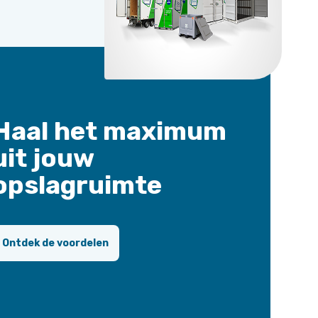
Haal het maximum
uit jouw
opslagruimte
Ontdek de voordelen