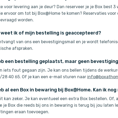
 je voor levering aan je deur? Dan reserveer je je Box best 
 je ervoor om tot bij Box@Home te komen? Reservaties voor
evraagd worden.
weet ik of mijn bestelling is geaccepteerd?
ntvangt van ons een bevestigingsmail en je wordt telefoni
tische afspraken.
eb een bestelling geplaatst, maar geen bevestigin
an iets fout gegaan zijn. Je kan ons bellen tijdens de wer
5/28 40 65. Of je kan een e-mail sturen naar
info@boxathom
eb al een Box in bewaring bij Box@Home. Kan ik no
dit kan zeker. Je kan eventueel een extra Box bestellen. Of,
e je Box die reeds bij ons in bewaring is terug bij jou laten
ttingen eraan toevoegen.