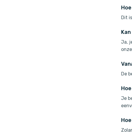
Hoe 
Dit i
Kan 
Ja, j
onz
Van
De b
Hoe 
Je b
eenv
Hoe 
Zola