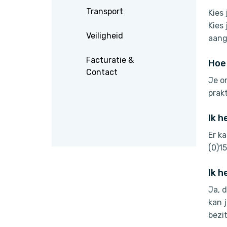
Transport
Kies
Kies
Veiligheid
aang
Facturatie &
Hoe 
Contact
Je o
prak
Ik h
Er k
(0)1
Ik h
Ja, 
kan j
bezi