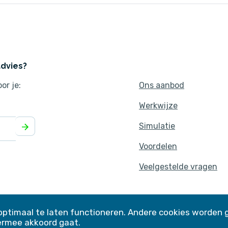
advies?
or je:
Ons aanbod
Werkwijze
Simulatie
Voordelen
Veelgestelde vragen
ookie Policy
Algemene voorwaarden
Niet-toegelaten producten
timaal te laten functioneren. Andere cookies worden 
iermee akkoord gaat.