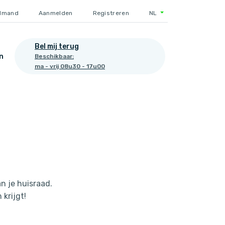
elmand
Aanmelden
Registreren
NL
Bel mij terug
n
Beschikbaar:
ma - vrij 08u30 - 17u00
n je huisraad.
krijgt!