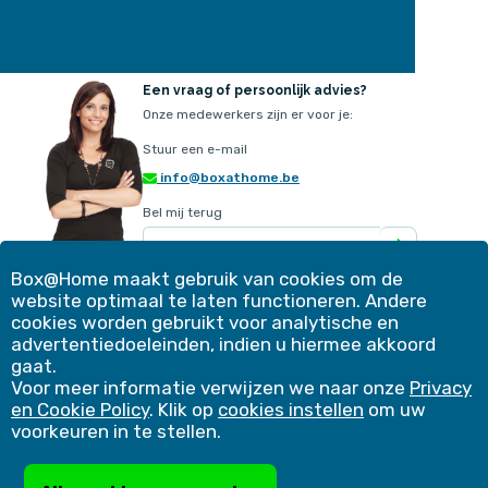
Een vraag of persoonlijk advies?
Onze medewerkers zijn er voor je:
Stuur een e-mail
info@boxathome.be
Bel mij terug
Box@Home maakt gebruik van cookies om de
website optimaal te laten functioneren. Andere
Ons aanbod
Contact
cookies worden gebruikt voor analytische en
Werkwijze
Klantervaringen
advertentiedoeleinden, indien u hiermee akkoord
Simulatie
Blog
gaat.
Voordelen
Winkelmand
Voor meer informatie verwijzen we naar onze
Privacy
Veelgestelde vragen
Bedrijfsoplossingen
en Cookie Policy
. Klik op
cookies instellen
om uw
Copyright 2026 |
Cookies instellen
|
Privacy & Cookie Policy
|
voorkeuren in te stellen.
Algemene voorwaarden
|
Niet-toegelaten producten
|
Verzekeringsattest