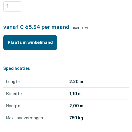
vanaf € 65,34 per maand
incl. BTW
Plaats in winkelmand
Specificaties
Lengte
2,20 m
Breedte
1,10 m
Hoogte
2,00 m
Max. laadvermogen
750 kg