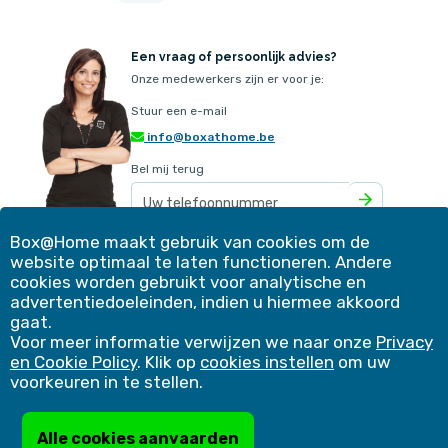
Een vraag of persoonlijk advies?
Onze medewerkers zijn er voor je:
Stuur een e-mail
info@boxathome.be
Bel mij terug
Box@Home maakt gebruik van cookies om de
website optimaal te laten functioneren. Andere
Ons aanbod
Contact
cookies worden gebruikt voor analytische en
Werkwijze
Klantervaringen
advertentiedoeleinden, indien u hiermee akkoord
Simulatie
Blog
gaat.
Voordelen
Winkelmand
Voor meer informatie verwijzen we naar onze
Privacy
Veelgestelde vragen
Bedrijfsoplossingen
en Cookie Policy
. Klik op
cookies instellen
om uw
Copyright 2026 |
Cookies instellen
|
Privacy & Cookie Policy
|
voorkeuren in te stellen.
Algemene voorwaarden
|
Niet-toegelaten producten
|
Verzekeringsattest
Blijf op de hoogte