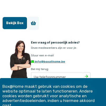
Bekijk Box
Een vraag of persoonlijk advies?
Onze medewerkers zijn er voor je:
Stuur een e-mail
info@boxathome.be
Bel mij terug
Box@Home maakt gebruik van cookies om de
website optimaal te laten functioneren. Andere
Ons aanbod
Contact
cookies worden gebruikt voor analytische en
Werkwijze
Klantervaringen
advertentiedoeleinden, indien u hiermee akkoord
Simulatie
Blog
gaat.
Voordelen
Winkelmand