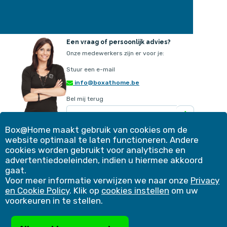
Een vraag of persoonlijk advies?
Onze medewerkers zijn er voor je:
Stuur een e-mail
info@boxathome.be
Bel mij terug
Box@Home maakt gebruik van cookies om de
website optimaal te laten functioneren. Andere
Ons aanbod
Contact
cookies worden gebruikt voor analytische en
Werkwijze
Klantervaringen
advertentiedoeleinden, indien u hiermee akkoord
Simulatie
Blog
gaat.
Voordelen
Winkelmand
Voor meer informatie verwijzen we naar onze
Privacy
Veelgestelde vragen
Bedrijfsoplossingen
en Cookie Policy
. Klik op
cookies instellen
om uw
Copyright 2026 |
Cookies instellen
|
Privacy & Cookie Policy
|
voorkeuren in te stellen.
Algemene voorwaarden
|
Niet-toegelaten producten
|
Verzekeringsattest